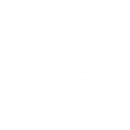
pemain memenangkan hadiah lebih sering, 
Saatnya Bermain Slot On the web
Nah, setelah memahami rahasia sukses me
memulai permainan. Tapi penting diinga
jackpot, jangan lupa bahwa bermain slot o
jangan biarkan dirimu terlalu stres atau 
bijak dan semoga mujur!
Name: Rowe Schmidt
Bio:
Bermain slot online menjadi salah satu sel
menyenangkan, permainan ini juga meng
beragam. Tetapi, berhasil meraih goldmin
yang tepat dan pemahaman mendalam tenta
beberapa rahasia sukses memenangkan ja
Diharuskan Memilih Slot On-line? Demi men
dekat apa itu position online. Secara simpl
bisa dimaini di berbagai perangkat yang me
di dalam kasino biasa, position online men
pilihan pertandingan lebih beragam, daya h
saja dan di mana saja. Selain itu, berma
kesempatan memenangkan jackpot dengan 