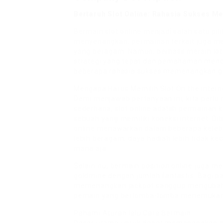
Bertaruh Slot Online: Rahasia Sukses M
Bermain slot online menjadi salah satu pi
menyenangkan, permainan terkait juga m
yang beragam. Namun, berhasil meraih lo
strategi yang tepat dan pemahaman menda
beberapa rahasia sukses memenangkan gol
Mengapa Harus Memilih Slot On the intern
Demi menjawab pertanyaan ini, kita perlu m
sederhana, slot online adalah permainan ka
sebuah yang memiliki koneksi internet. Dib
online menawarkan dalam beberapa kelebih
lebih beragam, daya hadiah lebih tidak ke
mana aja.
Selain itu, bermain position online ju
goldmine dengan jumlah fantastis. Bagi p
memenangkan jackpot sanggup mengubah 
pemain yang berlomba-lomba menemukan r
Pahami Aturan lalu Cara Bermain