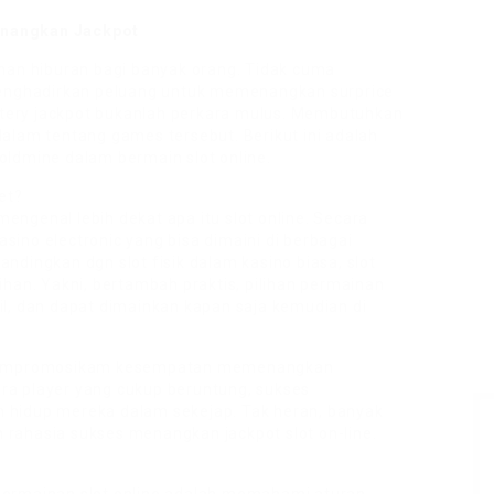
enangkan Jackpot
lihan hiburan bagi banyak orang. Tidak cuma
enghadirkan peluang untuk memenangkan surprice
ttery jackpot bukanlah perkara mulus. Membutuhkan
lam tentang games tersebut. Berikut ini adalah
dmine dalam bermain slot online.
et?
engenal lebih dekat apa itu slot online. Secara
sino electronic yang bisa dimaini di berbagai
andingkan dgn slot fisik dalam kasino biasa, slot
an. Yakni, bertambah praktis, pilihan permainan
cil, dan dapat dimainkan kapan saja kemudian di
ga mempromosikam kesempatan memenangkan
ara player yang cukup beruntung, sukses
hidup mereka dalam sekejap. Tak heran, banyak
ahasia sukses menangkan jackpot slot on-line.