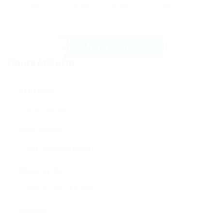
come l’uso di password complesse e uniche.
Send Message
Contact Form
User Name:
Email Address:
Phone Number:
Message: