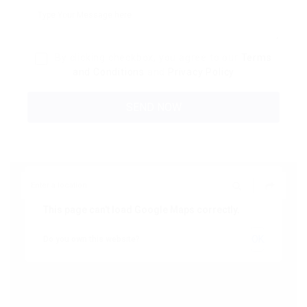
By clicking checkbox, you agree to our
Terms
and Conditions
and
Privacy Policy
This page can't load Google Maps correctly.
OK
Do you own this website?