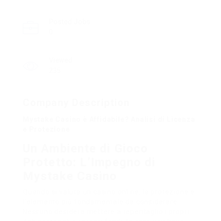
Posted Jobs
0
Viewed
235
Company Description
Mystake Casino è Affidabile? Analisi di Licenza
e Protezione
Un Ambiente di Gioco
Protetto: L’Impegno di
Mystake Casino
Quando si valuta un casinò online, la protezione è
l’elemento più fondamentale da considerare.
Nessuno desidera mettere a repentaglio i propri