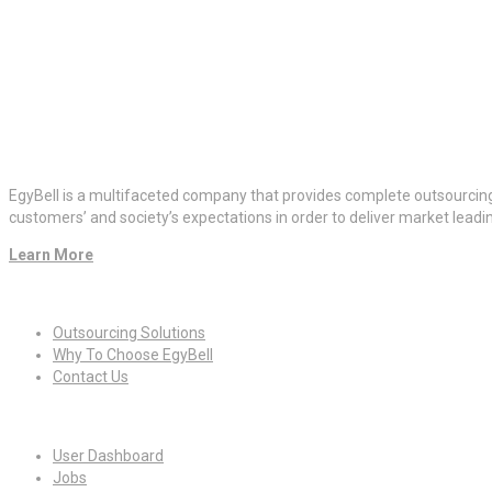
EgyBell is a multifaceted company that provides complete outsourcin
customers’ and society’s expectations in order to deliver market lead
Learn More
Quick Links
Outsourcing Solutions
Why To Choose EgyBell
Contact Us
For Candidates
User Dashboard
Jobs