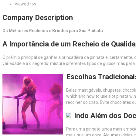
Viewed
159
Company Description
Os Melhores Recheios e Brindes para Sua Pinhata
A Importância de um Recheio de Qualid
O prêmio principal de ganhar a brincadeira da pinhata é, certamente,
variedade é a o segredo: misture diferentes tipos de guloseimas para 
Escolhas Tradiciona
Balas mastigáveis, chupetas, chocol
which and how to use slot pinata wi
recolher do chão. Evite chocolates q
Indo Além dos Do
Para uma pinhata ainda mais emocion
mais que um doce. Algumas ideias i