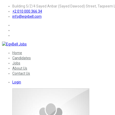
Building 5/Z/4 Sayed Anbar (Sayed Dawood) Street, Taqseem La
+2 010 000 366 34
info@egybell.com
Home
Candidates
Jobs
About Us
Contact Us
Login