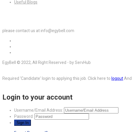
Useful Blogs
For Employers
please contact us at info@egybell.com
EgyBell © 2022, All Right Reserved - by ServHub
Required 'Candidate' login to applying this job.
Click here to
logout
And 
Login to your account
Username/Email Address:
Password: