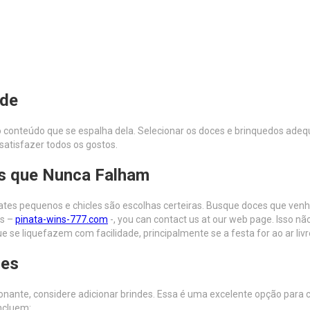
ade
 o conteúdo que se espalha dela. Selecionar os doces e brinquedos adeq
satisfazer todos os gostos.
is que Nunca Falham
ates pequenos e chicles são escolhas certeiras. Busque doces que venh
ns –
pinata-wins-777.com
-, you can contact us at our web page. Isso 
ue se liquefazem com facilidade, principalmente se a festa for ao ar liv
ces
ante, considere adicionar brindes. Essa é uma excelente opção para c
ncluem: